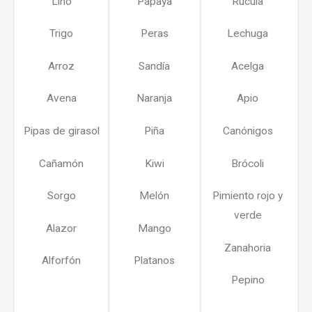
Lino
Papaya
Rúcula
Trigo
Peras
Lechuga
Arroz
Sandía
Acelga
Avena
Naranja
Apio
Pipas de girasol
Piña
Canónigos
Cañamón
Kiwi
Brócoli
Sorgo
Melón
Pimiento rojo y
verde
Alazor
Mango
Zanahoria
Alforfón
Platanos
Pepino