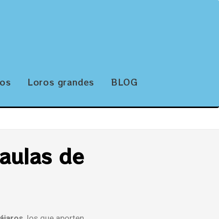
tos
Loros grandes
BLOG
jaulas de
ájaros,
los que aporten