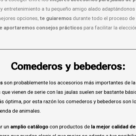
 y entretenimiento a tu pequeño amigo alado adaptándonos a
mejores opciones,
te guiaremos
durante todo el proceso de
e aportaremos consejos prácticos
para facilitar la elección
Comederos y bebederos:
s
son probablemente los accesorios más importantes de la 
ue vienen de serie con las jaulas suelen ser bastante básic
más óptima, por esta razón los comederos y bebederos son l
ienda de animales.
ar un
amplio catálogo
con productos de
la mejor calidad d
 para que puedas elegir el que mejor se adapte a tus posibil