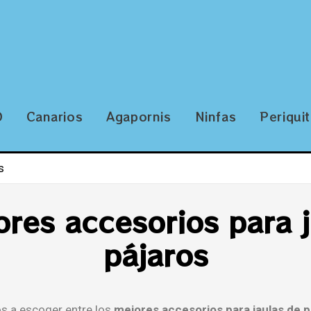
O
Canarios
Agapornis
Ninfas
Periqui
s
res accesorios para 
pájaros
s a escoger entre los
mejores accesorios para jaulas de p