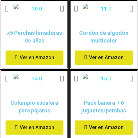
x5 Perchas limadoras
Cordón de algodón
de uñas
multicolor
Ver en Amazon
Ver en Amazon
Columpio escalera
Pack bañera + 6
para pájaros
juguetes/perchas
Ver en Amazon
Ver en Amazon